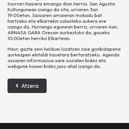
tourrari hasiera emango dion herria. San Agustin
Kulturgunean izango da zita, urriaren 3an
19:00etan. Saioaren amaieran mokadu bat
hartzeko eta elkarrekin solasteko aukera ere
izango da. Hurrengo egunean berriz, urriaren 4an,
ARNASA GARA Orexan aurkeztuko da, gaueko
10:00etan herriko Elkartean.
Haur, gazte zein helduei luzatzen zaie gonbidapena
aurkezpen ekitaldi hauetara bertaratzeko. Agenda
osoaren informazioa sare sozialen bidez eta
webgune honen bidez jaso ahal izango da.
Atzera