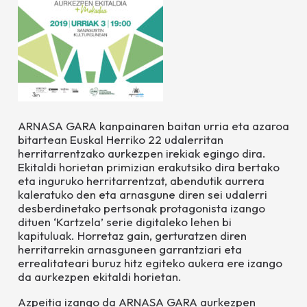
ARNASA GARA kanpainaren baitan urria eta azaroa
bitartean Euskal Herriko 22 udalerritan
herritarrentzako aurkezpen irekiak egingo dira.
Ekitaldi horietan primizian erakutsiko dira bertako
eta inguruko herritarrentzat, abendutik aurrera
kaleratuko den eta arnasgune diren sei udalerri
desberdinetako pertsonak protagonista izango
dituen ‘Kartzela’ serie digitaleko lehen bi
kapituluak. Horretaz gain, gerturatzen diren
herritarrekin arnasguneen garrantziari eta
errealitateari buruz hitz egiteko aukera ere izango
da aurkezpen ekitaldi horietan.
Azpeitia izango da ARNASA GARA aurkezpen