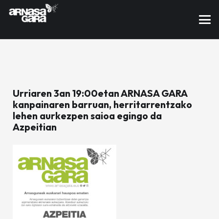
Urriaren 3an 19:00etan ARNASA GARA
kanpainaren barruan, herritarrentzako
lehen aurkezpen saioa egingo da
Azpeitian