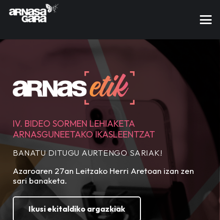
IV. BIDEO SORMEN LEHIAKETA
ARNASGUNEETAKO IKASLEENTZAT
BANATU DITUGU AURTENGO SARIAK!
Azaroaren 27an Leitzako Herri Aretoan izan zen
sari banaketa.
Ikusi ekitaldiko argazkiak