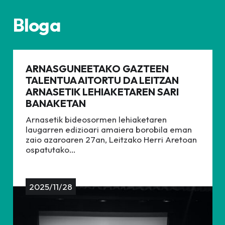
Bloga
ARNASGUNEETAKO GAZTEEN
TALENTUA AITORTU DA LEITZAN
ARNASETIK LEHIAKETAREN SARI
BANAKETAN
Arnasetik bideosormen lehiaketaren
laugarren edizioari amaiera borobila eman
zaio azaroaren 27an, Leitzako Herri Aretoan
ospatutako…
2025/11/28