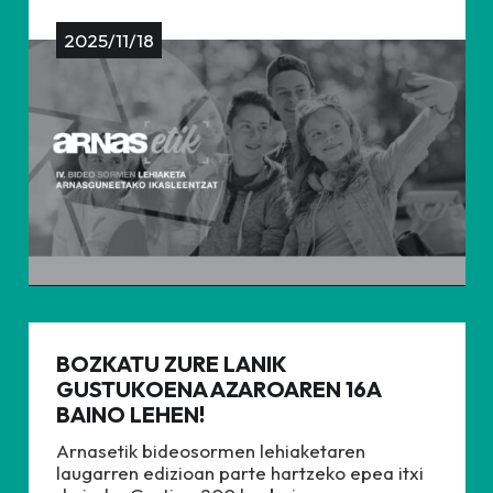
2025/11/18
BOZKATU ZURE LANIK
GUSTUKOENA AZAROAREN 16A
BAINO LEHEN!
Arnasetik bideosormen lehiaketaren
laugarren edizioan parte hartzeko epea itxi