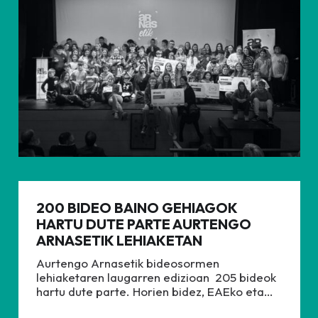
200 BIDEO BAINO GEHIAGOK
HARTU DUTE PARTE AURTENGO
ARNASETIK LEHIAKETAN
Aurtengo Arnasetik bideosormen
lehiaketaren laugarren edizioan 205 bideok
hartu dute parte. Horien bidez, EAEko eta…