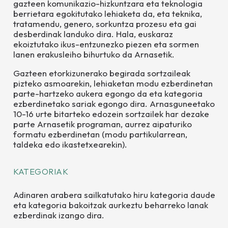
gazteen komunikazio-hizkuntzara eta teknologia
berrietara egokitutako lehiaketa da, eta teknika,
tratamendu, genero, sorkuntza prozesu eta gai
desberdinak landuko dira. Hala, euskaraz
ekoiztutako ikus-entzunezko piezen eta sormen
lanen erakusleiho bihurtuko da Arnasetik.
Gazteen etorkizunerako begirada sortzaileak
pizteko asmoarekin, lehiaketan modu ezberdinetan
parte-hartzeko aukera egongo da eta kategoria
ezberdinetako sariak egongo dira.
Arnasguneetako
10-16 urte bitarteko edozein sortzailek har dezake
parte Arnasetik programan, aurrez aipaturiko
formatu ezberdinetan (modu partikularrean,
taldeka edo ikastetxearekin).
KATEGORIAK
Adinaren arabera sailkatutako hiru kategoria daude
eta kategoria bakoitzak aurkeztu beharreko lanak
ezberdinak izango dira.