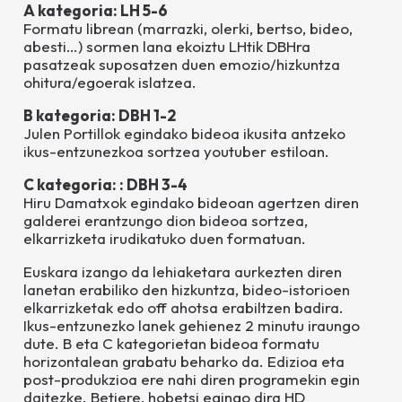
A kategoria: LH 5-6
Formatu librean (marrazki, olerki, bertso, bideo,
abesti…) sormen lana ekoiztu LHtik DBHra
pasatzeak suposatzen duen emozio/hizkuntza
ohitura/egoerak islatzea.
B kategoria: DBH 1-2
Julen Portillok egindako bideoa ikusita antzeko
ikus-entzunezkoa sortzea youtuber estiloan.
C kategoria: : DBH 3-4
Hiru Damatxok egindako bideoan agertzen diren
galderei erantzungo dion bideoa sortzea,
elkarrizketa irudikatuko duen formatuan.
Euskara izango da lehiaketara aurkezten diren
lanetan erabiliko den hizkuntza, bideo-istorioen
elkarrizketak edo off ahotsa erabiltzen badira.
Ikus-entzunezko lanek gehienez 2 minutu iraungo
dute.
B eta C kategorietan bideoa formatu
horizontalean grabatu beharko da. Edizioa eta
post-produkzioa ere nahi diren programekin egin
daitezke. Betiere, hobetsi egingo dira HD