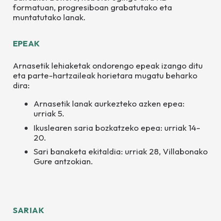
formatuan, progresiboan grabatutako eta
muntatutako lanak.
EPEAK
Arnasetik lehiaketak ondorengo epeak izango ditu
eta parte-hartzaileak horietara mugatu beharko
dira:
Arnasetik lanak aurkezteko azken epea:
urriak 5.
Ikuslearen saria bozkatzeko epea: urriak 14-
20.
Sari banaketa ekitaldia: urriak 28, Villabonako
Gure antzokian.
SARIAK