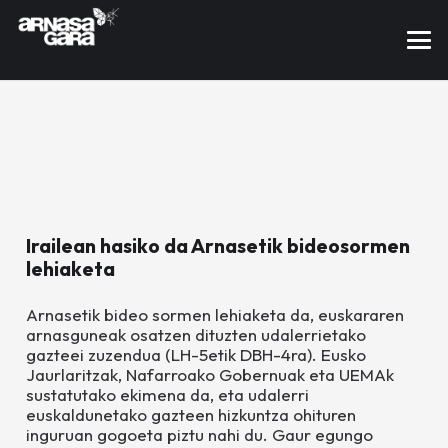
Irailean hasiko da Arnasetik bideosormen
lehiaketa
Arnasetik bideo sormen lehiaketa da, euskararen
arnasguneak osatzen dituzten udalerrietako
gazteei zuzendua (LH-5etik DBH-4ra). Eusko
Jaurlaritzak, Nafarroako Gobernuak eta UEMAk
sustatutako ekimena da, eta udalerri
euskaldunetako gazteen hizkuntza ohituren
inguruan gogoeta piztu nahi du. Gaur egungo