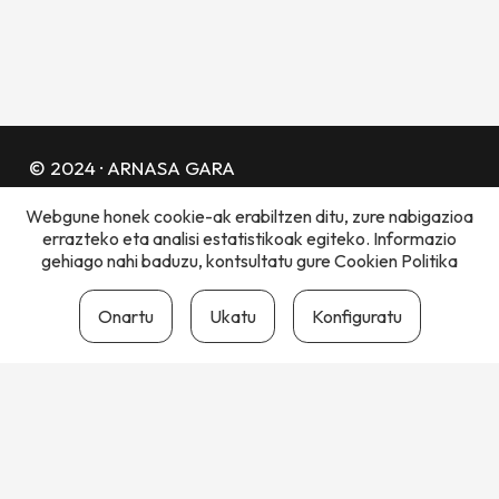
© 2024 · ARNASA GARA
Webgune honek cookie-ak erabiltzen ditu, zure nabigazioa
LEGE OHARRA
PRIBATUTASUN POLITIKA
errazteko eta analisi estatistikoak egiteko. Informazio
COOKIE POLITIKA
gehiago nahi baduzu, kontsultatu gure
Cookien Politika
Onartu
Ukatu
Konfiguratu
ANTOLATZAILEAK