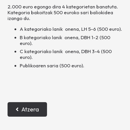
2.000 euro egongo dira 4 kategorietan banatuta.
Kategoria bakoitzak 500 euroko sari baliokidea
izango du.
A kategoriako lanik
onena, LH 5-6 (500 euro).
B kategoriako lanik
onena, DBH 1-2 (500
euro).
C kategoriako lanik
onena, DBH 3-4 (500
euro).
Publikoaren saria (500 euro).
Atzera