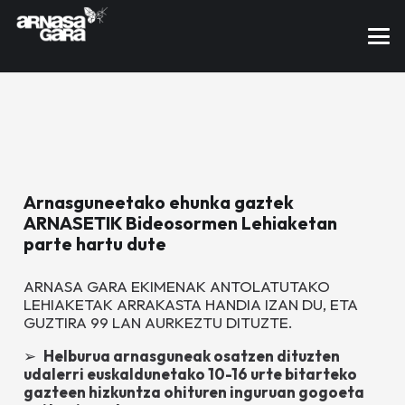
Arnasguneetako ehunka gaztek
ARNASETIK Bideosormen Lehiaketan
parte hartu dute
ARNASA GARA EKIMENAK ANTOLATUTAKO
LEHIAKETAK ARRAKASTA HANDIA IZAN DU, ETA
GUZTIRA 99 LAN AURKEZTU DITUZTE.
➢
Helburua arnasguneak osatzen dituzten
udalerri euskaldunetako 10-16 urte bitarteko
gazteen hizkuntza ohituren inguruan gogoeta