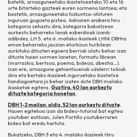
batetik, arnasguneetako ikastetxeetako 10 eta 16
urte bitarteko gazteek euren sormena lantzea; eta
bestetik, arnasguneetako hizkuntza-ohituren
inguruan gogoeta piztea. Adinaren arabera hiru
kategoria zehaztu dira, kategoria bakoitzean
aurkeztu beharreko lanak ezberdinak izanik:
adibidez, LH 5. eta 6. mailako ikasleek LHtik DBHra
eman beharreko jauzian etorkizun hurbilean
aurkituko dituzten egoera berriak islatu behar izan
dituzte haien sormen lanetan, formatu librean
(marrazkia, bertsoa, poema, bideoa, abestia…).
Izan ere, arnasgune gehientsuenak udalerri txikiak
dira eta bertako ikasleek inguruetako ikastetxe
handiagoetara jo behar izaten dute DBH mailako
ikasketak egitera.
Guztira, 40 lan aurkeztu
dituzte kategoria honetan
.
DBH 1-2 mailan, aldiz, 52 lan aurkeztu dituzte
.
Hauen egitekoa izan da bideo-tutorial bat egitea
youtuber estiloan, Julen Portillo youtuberraren
bideo bat eredu hartuta.
Bukatzeko, DBH 3 eta 4. mailako ikasleek Hiru