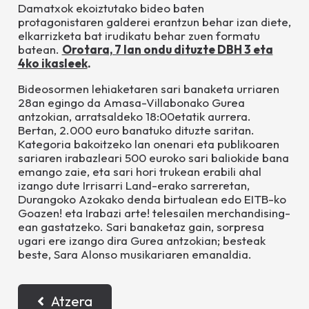
Damatxok ekoiztutako bideo baten
protagonistaren galderei erantzun behar izan diete,
elkarrizketa bat irudikatu behar zuen formatu
batean.
Orotara, 7 lan ondu dituzte DBH 3 eta
4ko ikasleek
.
Bideosormen lehiaketaren sari banaketa urriaren
28an egingo da Amasa-Villabonako Gurea
antzokian, arratsaldeko 18:00etatik aurrera.
Bertan, 2.000 euro banatuko dituzte saritan.
Kategoria bakoitzeko lan onenari eta publikoaren
sariaren irabazleari 500 euroko sari baliokide bana
emango zaie, eta sari hori trukean erabili ahal
izango dute Irrisarri Land-erako sarreretan,
Durangoko Azokako denda birtualean edo EITB-ko
Goazen!
eta
Irabazi arte!
telesailen merchandising-
ean gastatzeko. Sari banaketaz gain, sorpresa
ugari ere izango dira Gurea antzokian; besteak
beste, Sara Alonso musikariaren emanaldia.
Atzera