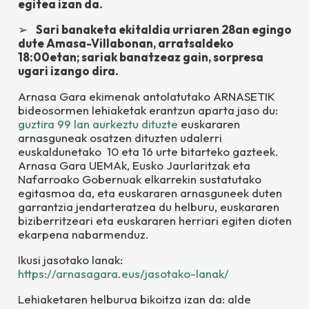
egitea izan da.
➢
Sari banaketa ekitaldia urriaren 28an egingo
dute Amasa-Villabonan, arratsaldeko
18:00etan; sariak banatzeaz gain, sorpresa
ugari izango dira.
Arnasa Gara ekimenak antolatutako ARNASETIK
bideosormen lehiaketak erantzun aparta jaso du:
guztira 99 lan aurkeztu dituzte
euskararen
arnasguneak osatzen dituzten udalerri
euskaldunetako 10 eta 16 urte bitarteko gazteek.
Arnasa Gara UEMAk, Eusko Jaurlaritzak eta
Nafarroako Gobernuak elkarrekin sustatutako
egitasmoa da, eta euskararen arnasguneek duten
garrantzia jendarteratzea du helburu, euskararen
biziberritzeari eta euskararen herriari egiten dioten
ekarpena nabarmenduz.
Ikusi jasotako lanak:
https://arnasagara.eus/jasotako-lanak/
Lehiaketaren helburua bikoitza izan da: alde