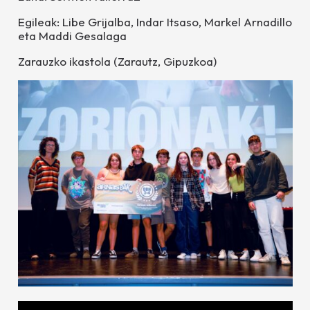
Egileak: Libe Grijalba, Indar Itsaso, Markel Arnadillo
eta Maddi Gesalaga
Zarauzko ikastola (Zarautz, Gipuzkoa)