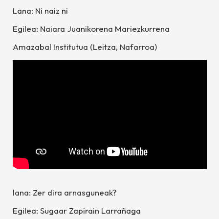
Lana:
Ni naiz ni
Egilea: Naiara Juanikorena Mariezkurrena
Amazabal Institutua (Leitza, Nafarroa)
lana:
Zer dira arnasguneak?
Egilea: Sugaar Zapirain Larrañaga