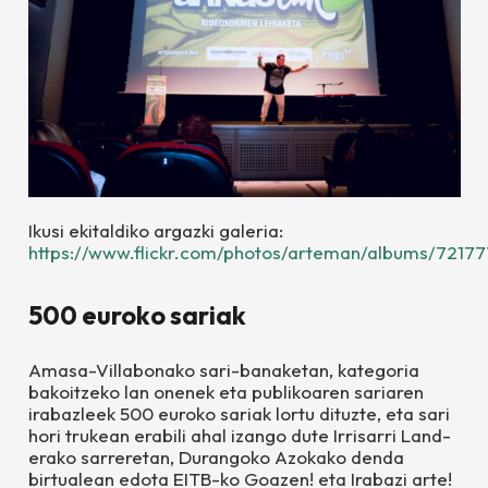
Ikusi ekitaldiko argazki galeria:
https://www.flickr.com/photos/arteman/albums/721
500 euroko sariak
Amasa-Villabonako sari-banaketan, kategoria
bakoitzeko lan onenek eta publikoaren sariaren
irabazleek 500 euroko sariak lortu dituzte, eta sari
hori trukean erabili ahal izango dute Irrisarri Land-
erako sarreretan, Durangoko Azokako denda
birtualean edota EITB-ko
Goazen!
eta
Irabazi arte!