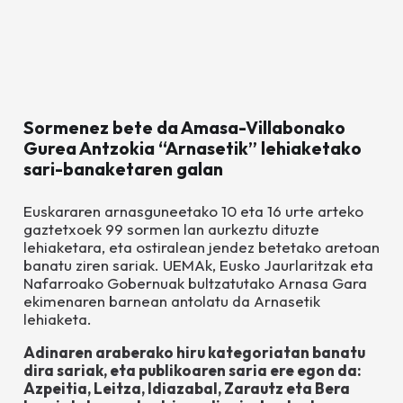
Sormenez bete da Amasa-Villabonako
Gurea Antzokia “Arnasetik” lehiaketako
sari-banaketaren galan
Euskararen arnasguneetako 10 eta 16 urte arteko
gaztetxoek 99 sormen lan aurkeztu dituzte
lehiaketara, eta ostiralean jendez betetako aretoan
banatu ziren sariak. UEMAk, Eusko Jaurlaritzak eta
Nafarroako Gobernuak bultzatutako Arnasa Gara
ekimenaren barnean antolatu da Arnasetik
lehiaketa.
Adinaren araberako hiru kategoriatan banatu
dira sariak, eta publikoaren saria ere egon da:
Azpeitia, Leitza, Idiazabal, Zarautz eta Bera