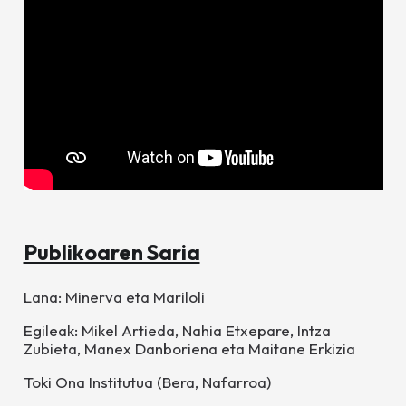
Publikoaren Saria
Lana:
Minerva eta Mariloli
Egileak: Mikel Artieda, Nahia Etxepare, Intza
Zubieta, Manex Danboriena eta Maitane Erkizia
Toki Ona Institutua (Bera, Nafarroa)