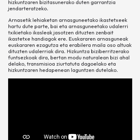
hizkuntzaren bizitasunerako duten garrantzia
jendarteratzeko.
Arnasetik
lehiaketan arnasguneetako ikastetxeek
hartu dute parte, bai eta arnasguneetako udalerri
txikietako ikasleak jasotzen dituzten zenbait
ikastetxe handiagok ere. Euskararen arnasguneak
euskararen ezagutza eta erabilera maila oso altuak
dituzten udalerriak dira. Hizkuntza biziberritzerako
funtsezkoak dira, bertan modu naturalean bizi ahal
delako, transmisioa ziurtatuta dagoelako eta
hizkuntzaren hedapenean laguntzen dutelako.