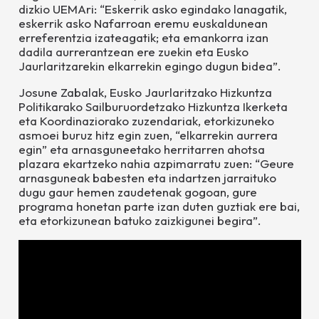
dizkio UEMAri: “Eskerrik asko egindako lanagatik,
eskerrik asko Nafarroan eremu euskaldunean
erreferentzia izateagatik; eta emankorra izan
dadila aurrerantzean ere zuekin eta Eusko
Jaurlaritzarekin elkarrekin egingo dugun bidea”.
Josune Zabalak, Eusko Jaurlaritzako Hizkuntza
Politikarako Sailburuordetzako Hizkuntza Ikerketa
eta Koordinaziorako zuzendariak, etorkizuneko
asmoei buruz hitz egin zuen, “elkarrekin aurrera
egin” eta arnasguneetako herritarren ahotsa
plazara ekartzeko nahia azpimarratu zuen: “Geure
arnasguneak babesten eta indartzen jarraituko
dugu gaur hemen zaudetenak gogoan, gure
programa honetan parte izan duten guztiak ere bai,
eta etorkizunean batuko zaizkigunei begira”.