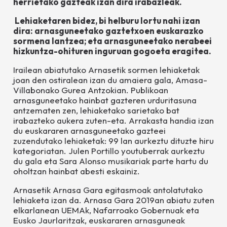
herrietako gazteak izan dira irabazleak.
Lehiaketaren bidez, bi helburu lortu nahi izan
dira: arnasguneetako gaztetxoen euskarazko
sormena lantzea; eta arnasguneetako nerabeei
hizkuntza-ohituren inguruan gogoeta eragitea.
Irailean abiatutako
Arnasetik
sormen lehiaketak
joan den ostiralean izan du amaiera gala, Amasa-
Villabonako Gurea Antzokian. Publikoan
arnasguneetako hainbat gazteren urduritasuna
antzematen zen, lehiaketako sarietako bat
irabazteko aukera zuten-eta. Arrakasta handia izan
du euskararen arnasguneetako gazteei
zuzendutako lehiaketak: 99 lan aurkeztu dituzte hiru
kategoriatan. Julen Portillo youtuberrak aurkeztu
du gala eta Sara Alonso musikariak parte hartu du
oholtzan hainbat abesti eskainiz.
Arnasetik
Arnasa Gara egitasmoak antolatutako
lehiaketa izan da. Arnasa Gara 2019an abiatu zuten
elkarlanean UEMAk, Nafarroako Gobernuak eta
Eusko Jaurlaritzak, euskararen arnasguneak