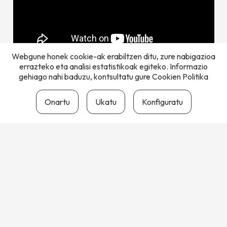
Webgune honek cookie-ak erabiltzen ditu, zure nabigazioa
errazteko eta analisi estatistikoak egiteko. Informazio
gehiago nahi baduzu, kontsultatu gure
Cookien Politika
Atzera
Onartu
Ukatu
Konfiguratu