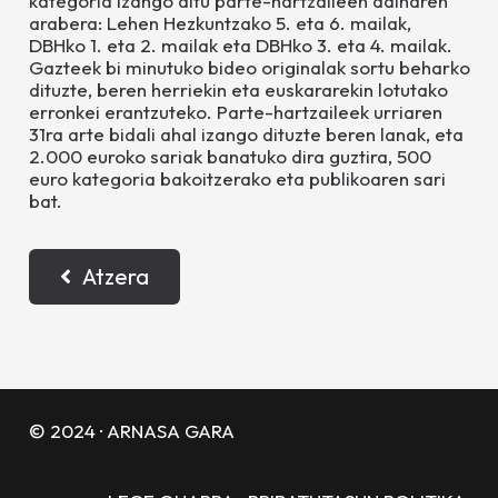
kategoria izango ditu parte-hartzaileen adinaren
arabera: Lehen Hezkuntzako 5. eta 6. mailak,
DBHko 1. eta 2. mailak eta DBHko 3. eta 4. mailak.
Gazteek bi minutuko bideo originalak sortu beharko
dituzte, beren herriekin eta euskararekin lotutako
erronkei erantzuteko. Parte-hartzaileek urriaren
31ra arte bidali ahal izango dituzte beren lanak, eta
2.000 euroko sariak banatuko dira guztira, 500
euro kategoria bakoitzerako eta publikoaren sari
bat.
Atzera
© 2024 · ARNASA GARA