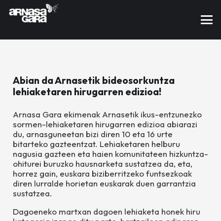
Abian da Arnasetik bideosorkuntza
lehiaketaren hirugarren edizioa!
Arnasa Gara ekimenak Arnasetik ikus-entzunezko
sormen-lehiaketaren hirugarren edizioa abiarazi
du, arnasguneetan bizi diren 10 eta 16 urte
bitarteko gazteentzat. Lehiaketaren helburu
nagusia gazteen eta haien komunitateen hizkuntza-
ohiturei buruzko hausnarketa sustatzea da, eta,
horrez gain, euskara biziberritzeko funtsezkoak
diren lurralde horietan euskarak duen garrantzia
sustatzea.
Dagoeneko martxan dagoen lehiaketa honek hiru