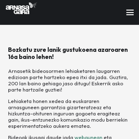
Bozkatu zure lanik gustukoena azaroaren
16a baino lehen!
Arnasetik bideosormen lehiaketaren laugarren
edizioan parte hartzeko epea itxi da jada. Guztira,
200 lan baino gehiago jaso ditugu! Eskerrik asko
parte hartzaile guztiei!
Lehiaketa honen xedea da euskararen
arnasguneen garrantzia gizarteratzeaz eta
hizkuntza-ohituren inguruan gogoeta eragiteaz
gain, ikus-entzunezko komunikazio modu berriekin
esperimentatzeko aukera ematea.
Bideoak ikusgai daude jada
webgunean
eta