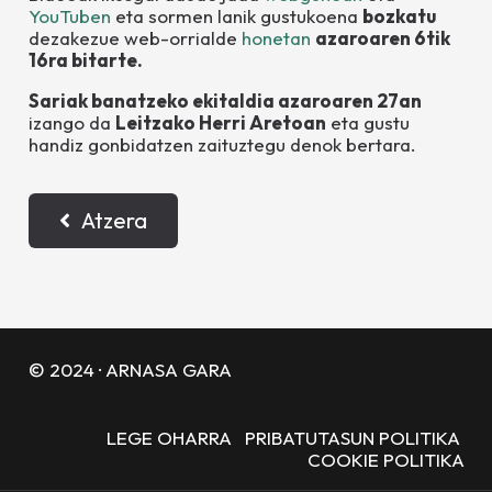
YouTuben
eta sormen lanik gustukoena
bozkatu
dezakezue web-orrialde
honetan
azaroaren 6tik
16ra bitarte.
Sariak banatzeko ekitaldia azaroaren 27an
izango da
Leitzako Herri Aretoan
eta gustu
handiz gonbidatzen zaituztegu denok bertara.
Atzera
© 2024 · ARNASA GARA
LEGE OHARRA
PRIBATUTASUN POLITIKA
COOKIE POLITIKA