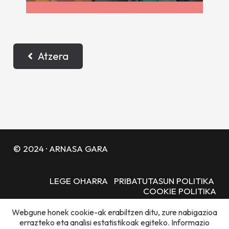
Atzera
© 2024 · ARNASA GARA
LEGE OHARRA
PRIBATUTASUN POLITIKA
COOKIE POLITIKA
Webgune honek cookie-ak erabiltzen ditu, zure nabigazioa
ANTOLATZAILEAK
errazteko eta analisi estatistikoak egiteko. Informazio