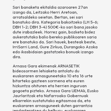
Sari banaketa ekitaldia azaroaren 27an
izango da, Leitzako Herri Aretoan,
arratsaldeko seietan. Bertan, sei sari
banatuko dira. Kategoria bakoitzeko (LH 5-6;
DBH 1-2; DBH 3-4) 500€-ko sari bana jasoko
dute irabazleek. Horrez gain, bozketa bidez
aukeratutako balio bereko publikoaren saria
ere banatuko da. Sari hauek, besteak beste,
IrriSarri Land, Gure Zirkua, Durangoko Azoka
edo ikasbidaian gastatzeko bonuak izango
dira.
Arnasa Gara ekimenak ARNASETIK
bideosormen lehiaketa antolatu du
euskararen arnasguneetako 10 eta 16 urte
bitarteko gazteen sormena eta euren
hizkuntza ohituren eta herrien inguruan
gogoeta pizteko. Arnasa Gara UEMAk, Eusko
Jaurlaritzak eta Nafarroako Gobernuak
elkarrekin sustatutako egitasmoa da, eta
euskararen arnasguneek duten garrantzia
jendarteratzea du helburu, euskararen