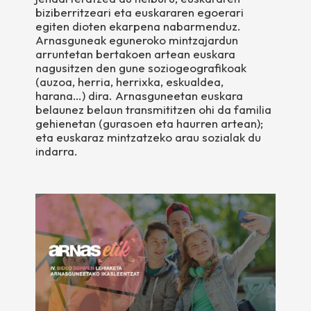
biziberritzeari eta euskararen egoerari
egiten dioten ekarpena nabarmenduz.
Arnasguneak eguneroko mintzajardun
arruntetan bertakoen artean euskara
nagusitzen den gune soziogeografikoak
(auzoa, herria, herrixka, eskualdea,
harana…) dira. Arnasguneetan euskara
belaunez belaun transmititzen ohi da familia
gehienetan (gurasoen eta haurren artean);
eta euskaraz mintzatzeko arau sozialak du
indarra.