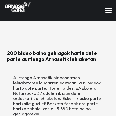
200 bideo baino gehiagok hartu dute
parte aurtengo Arnasetik lehiaketan
Aurtengo Arnasetik bideosormen
lehiaketaren laugarren edizioan 205 bideok
hartu dute parte. Horien bidez, EAEko eta
Nafarroako 37 udalerrik izan dute
ordezkaritza lehiaketan. Eskerrik asko parte
hartzaile guztiei! Bozketa faseak ere parte-
hartze zabala izan du 3.580 boto baino
gehiagorekin.