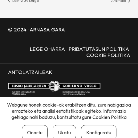
Leintz Gatzaga
Aramaio
© 2024 · ARNASA GARA
LEGE OHARRA
PRIBATUTASUN POLITIKA
COOKIE POLITIKA
ANTOLATZAILEAK
Webgune honek cookie-ak erabiltzen ditu, zure nabigazioa
errazteko eta analisi estatistikoak egiteko. Informazio
gehiago nahi baduzu, kontsultatu gure
Cookien Politika
Onartu
Ukatu
Konfiguratu