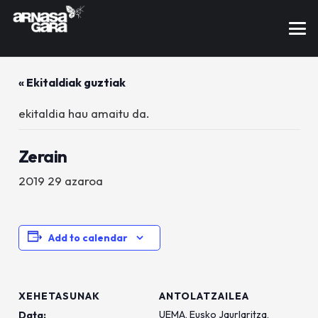
« Ekitaldiak guztiak
ekitaldia hau amaitu da.
Zerain
2019 29 azaroa
Add to calendar
XEHETASUNAK
ANTOLATZAILEA
UEMA, Eusko Jaurlaritza,
Data: