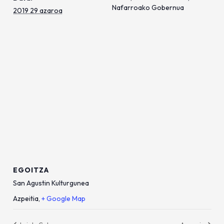
Nafarroako Gobernua
2019 29 azaroa
EGOITZA
San Agustin Kulturgunea
Azpeitia
,
+ Google Map