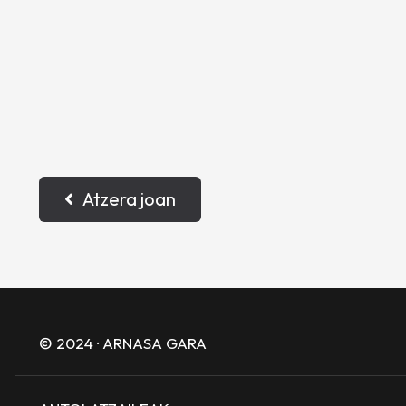
Atzera joan
© 2024 · ARNASA GARA