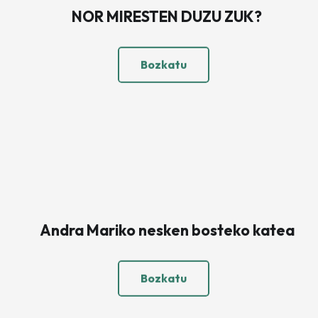
NOR MIRESTEN DUZU ZUK?
Bozkatu
Andra Mariko nesken bosteko katea
Bozkatu