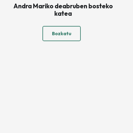
Andra Mariko deabruben bosteko
katea
Bozkatu