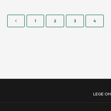
1
2
3
4
LEGE O