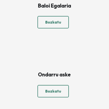
Baloi Egalaria
Bozkatu
Ondarru aske
Bozkatu