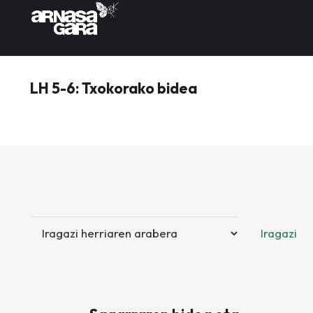
LH 5-6: Txokorako bidea
Iragazi