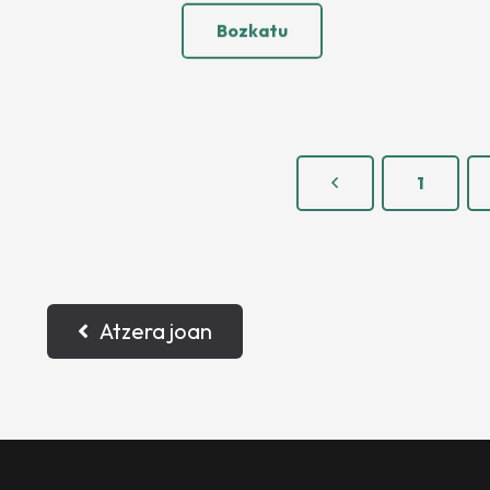
Bozkatu
1
Atzera joan