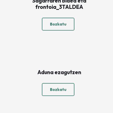
Sagarraren bidea eta
frontoia_3TALDEA
Bozkatu
Aduna ezagutzen
Bozkatu