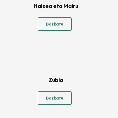
Haizea eta Mairu
Bozkatu
Zubia
Bozkatu