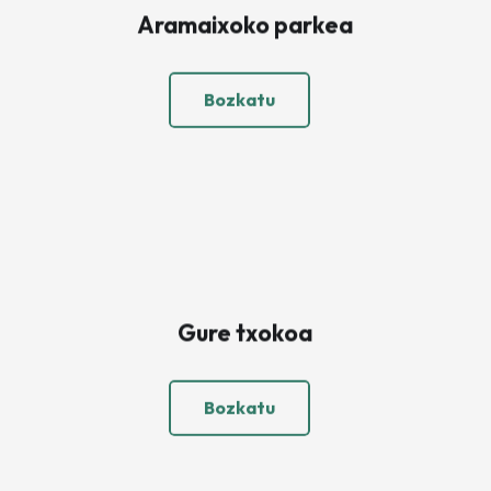
Aramaixoko parkea
Bozkatu
Gure txokoa
Bozkatu