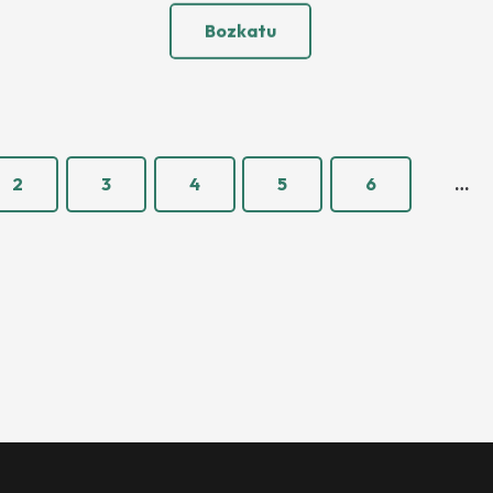
Bozkatu
2
3
4
5
6
…