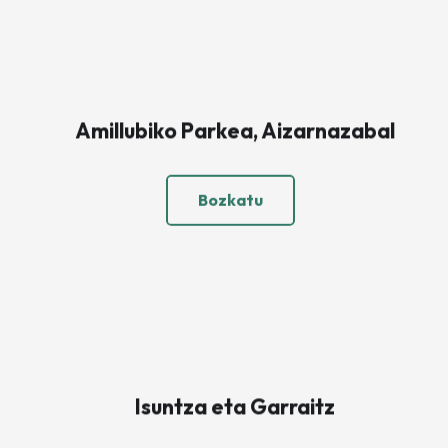
Amillubiko Parkea, Aizarnazabal
Bozkatu
Isuntza eta Garraitz