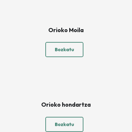
Orioko Moila
Bozkatu
Orioko hondartza
Bozkatu