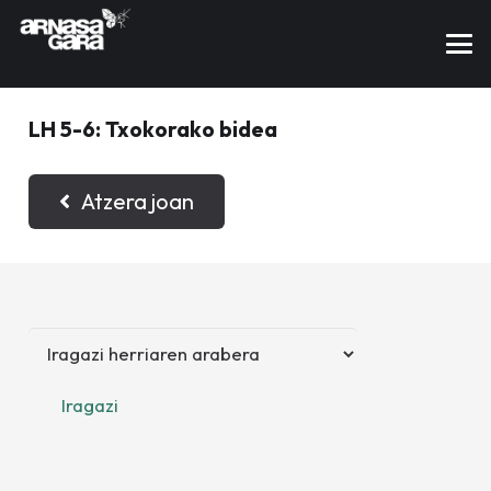
LH 5-6: Txokorako bidea
Atzera joan
Iragazi