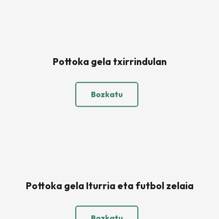
Pottoka gela txirrindulan
Bozkatu
Pottoka gela Iturria eta futbol zelaia
Bozkatu