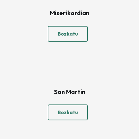
Miserikordian
Bozkatu
San Martin
Bozkatu