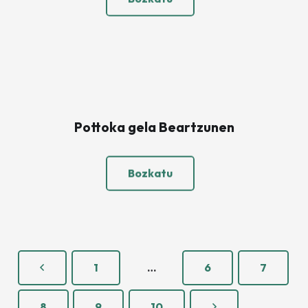
Pottoka gela Beartzunen
Bozkatu
1
…
6
7
8
9
10