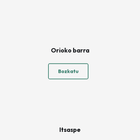
Orioko barra
Bozkatu
Itsaspe