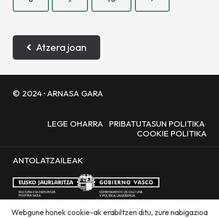
Atzera joan
© 2024 · ARNASA GARA
LEGE OHARRA
PRIBATUTASUN POLITIKA
COOKIE POLITIKA
ANTOLATZAILEAK
Webgune honek cookie-ak erabiltzen ditu, zure nabigazioa