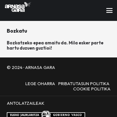
Bozkatu
Bozkatzeko epea amaitu da. Mila esker parte
hartu duzuen guztioi!
© 2024 · ARNASA GARA
LEGE OHARRA
PRIBATUTASUN POLITIKA
COOKIE POLITIKA
ANTOLATZAILEAK