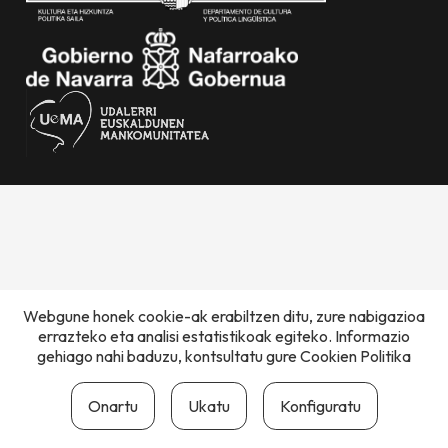
Webgune honek cookie-ak erabiltzen ditu, zure nabigazioa
errazteko eta analisi estatistikoak egiteko. Informazio
gehiago nahi baduzu, kontsultatu gure
Cookien Politika
Onartu
Ukatu
Konfiguratu