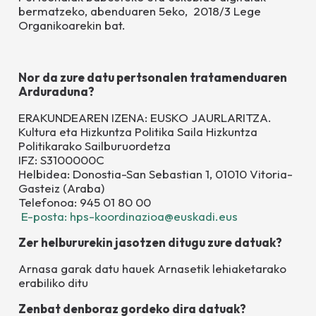
bermatzeko, abenduaren 5eko, 2018/3 Lege
Organikoarekin bat.
Nor da zure datu pertsonalen tratamenduaren
Arduraduna?
ERAKUNDEAREN IZENA: EUSKO JAURLARITZA.
Kultura eta Hizkuntza Politika Saila Hizkuntza
Politikarako Sailburuordetza
IFZ: S3100000C
Helbidea: Donostia-San Sebastian 1, 01010 Vitoria-
Gasteiz (Araba)
Telefonoa: 945 01 80 00
E-posta: hps-koordinazioa@euskadi.eus
Zer helbururekin jasotzen ditugu zure datuak?
Arnasa garak
datu hauek Arnasetik lehiaketarako
erabiliko ditu
Zenbat denboraz gordeko dira datuak?