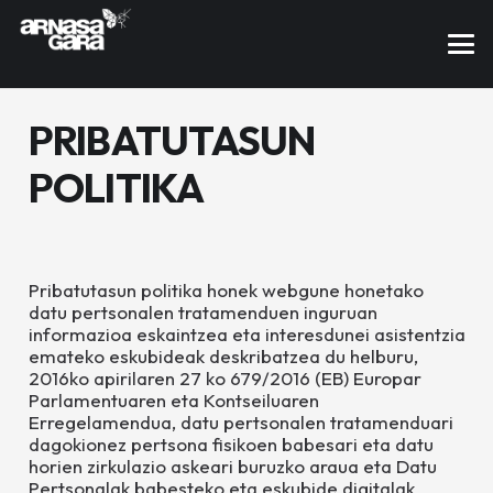
PRIBATUTASUN
POLITIKA
Pribatutasun politika honek webgune honetako
datu pertsonalen tratamenduen inguruan
informazioa eskaintzea eta interesdunei asistentzia
emateko eskubideak deskribatzea du helburu,
2016ko apirilaren 27 ko 679/2016 (EB) Europar
Parlamentuaren eta Kontseiluaren
Erregelamendua, datu pertsonalen tratamenduari
dagokionez pertsona fisikoen babesari eta datu
horien zirkulazio askeari buruzko araua eta Datu
Pertsonalak babesteko eta eskubide digitalak