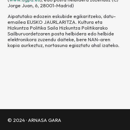
Jorge Juan, 6, 28001-Madrid)
Aipatutako edozein eskubide egikaritzeko, datu-
emailea
EUSKO JAURLARITZA. Kultura eta
Hizkuntza Politika Saila Hizkuntza Politikarako
Sailburuordetza
ren
posta helbidera edo helbide
elektronikora zuzendu daiteke, bere NAN-aren
kopia aurkeztuz, nortasuna egiaztatu ahal izateko.
© 2024 · ARNASA GARA