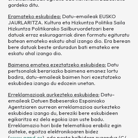
gordeko ditu.
Eramateko eskubidea:
Datu-emaileak
EUSKO
JAURLARITZA. Kultura eta Hizkuntza Politika Saila
Hizkuntza Politikarako Sailburuordetza
r
i bere
datuak erraz eskuragarriak diren formatu egituratu
batean emateko eskatu ahal izango dio. Era berean
bere datuak beste arduradun bati emateko ere
eskatu ahal izango dio.
Baimena ematea ezeztatzeko eskubidea:
Datu
pertsonalak berariazko baimena emanez lortu
badira, datu-emaileak baimen hori ezeztatzeko
eskubidea izango du edozein unetan.
Erreklamazioak aurkezteko eskubidea:
Datu-
emaileak Datuen Babeserako Espainiako
Agentziaren aurrean erreklamazioa aurkezteko
eskubidea izango du, bereziki bere eskubideen
egikaritza ez dela egokia izan uste badu.
Erreklamazio hori bide telematikoa erabiliz egin
daiteke, egoitza elektronikoaren bidez
(
www.agpd.es
), edo posta helbidera zuzenduz (C/