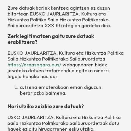
Zure datuak horiek kentzea agintzen ez duzun
bitartean
EUSKO JAURLARITZA. Kultura eta
Hizkuntza Politika Saila Hizkuntza Politikarako
Sailburuordetza
XXX fitxategian gordeko dira.
Zerk legitimatzen gaitu zure datuak
erabiltzera?
EUSKO JAURLARITZA. Kultura eta Hizkuntza Politika
Saila Hizkuntza Politikarako Sailburuordetza
https://arnasagara.eus/
webgunearen bidez
jasotako datuen tratamendua egiteko oinarri
legala honako hau da:
a
.
Izena ematerakoan eman diguzun
berariazko baimena.
Nori utziko zaizkio zure datuak?
USKO JAURLARITZA. Kultura eta Hizkuntza Politika
Saila Hizkuntza Politikarako Sailburuordetzak
datu
hauek ez ditu hirugarrenen esku utziko.