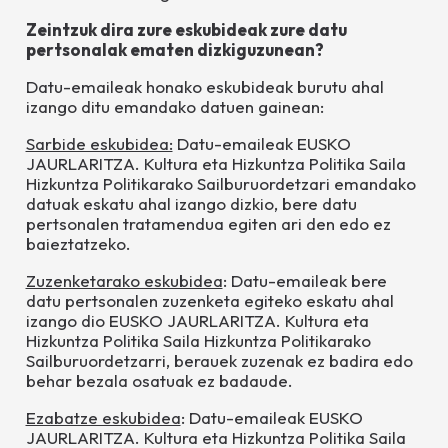
Zeintzuk dira zure eskubideak zure datu
pertsonalak ematen dizkiguzunean?
Datu-emaileak honako eskubideak burutu ahal
izango ditu emandako datuen gainean:
Sarbide eskubidea:
Datu-emaileak
EUSKO
JAURLARITZA. Kultura eta Hizkuntza Politika Saila
Hizkuntza Politikarako Sailburuordetzari
emandako
datuak eskatu ahal izango dizkio, bere datu
pertsonalen tratamendua egiten ari den edo ez
baieztatzeko.
Zuzenketarako eskubidea
: Datu-emaileak bere
datu pertsonalen zuzenketa egiteko eskatu ahal
izango dio
EUSKO JAURLARITZA. Kultura eta
Hizkuntza Politika Saila Hizkuntza Politikarako
Sailburuordetzar
ri, berauek zuzenak ez badira edo
behar bezala osatuak ez badaude.
Ezabatze eskubidea
: Datu-emaileak
EUSKO
JAURLARITZA. Kultura eta Hizkuntza Politika Saila