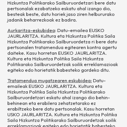
Hizkuntza Politikarako Sailburuordetza
ri bere datu
pertsonalak ezabatzeko eskatu ahal izango dio,
besteak beste, datu horiek jaso ziren helbururako
jadanik beharrezkoak ez badira.
Aurkaritza-eskubi
dea
: Datu-emailea
EUSKO
JAURLARITZA. Kultura eta Hizkuntza Politika Saila
Hizkuntza Politikarako Sailburuordetza
ri bere datu
pertsonalen tratamendua egitearen kontra agertu
daiteke. Kasu horretan
EUSKO JAURLARITZA.
Kultura eta Hizkuntza Politika Saila Hizkuntza
Politikarako Sailburuordetza
k soilik erreklamazioak
egiteko edo horietatik babesteko gordeko ditu.
Tratamendua mugatzearen eskubidea:
Datu-
emaileak
EUSKO JAURLARITZA. Kultura eta
Hizkuntza Politika Saila Hizkuntza Politikarako
Sailburuordetza
ri eskatu ahal izango dio behin-
behinean eta erabilera zehatzetarako ez
erabiltzeko bere datu pertsonalak. Kasu horretan
USKO JAURLARITZA. Kultura eta Hizkuntza Politika
Saila Hizkuntza Politikarako Sailburuordetza
k
soilik
erreklamazioak egiteko edo horietatik babesteko