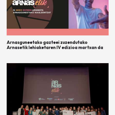
Arnasguneetako gazteei zuzendutako
Arnasetik lehiaketaren IV edizioa martxan da