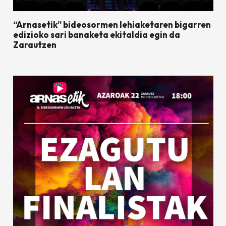
“Arnasetik” bideosormen lehiaketaren bigarren
edizioko sari banaketa ekitaldia egin da
Zarautzen