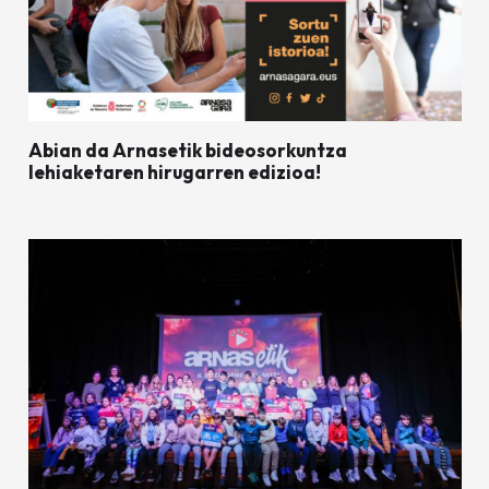
Abian da Arnasetik bideosorkuntza
lehiaketaren hirugarren edizioa!