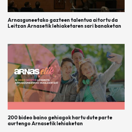
Arnasguneetako gazteen talentua aitortu da
Leitzan Arnasetik lehiaketaren sari banaketan
200 bideo baino gehiagok hartu dute parte
aurtengo Arnasetik lehiaketan