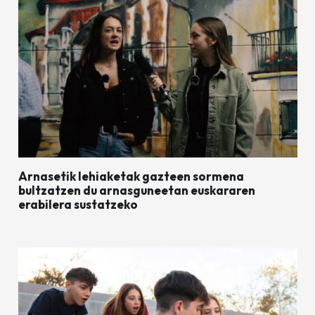
Arnasetik lehiaketak gazteen sormena
bultzatzen du arnasguneetan euskararen
erabilera sustatzeko