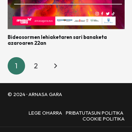
Bideosormen lehiaketaren sari banaketa
azaroaren 22an
1
2
© 2024 · ARNASA GARA
LEGE OHARRA
PRIBATUTASUN POLITIKA
COOKIE POLITIKA