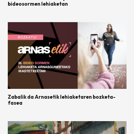
bideosormen lehiaketan
Zabalik da Arnasetik lehiaketaren bozketa-
fasea