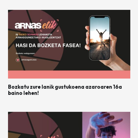
Bozkatu zure lanik gustukoena azaroaren 16a
baino lehen!