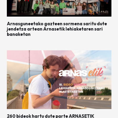
Arnasguneetako gazteen sormena saritu dute
jendetza artean Arnasetik lehiaketaren sari
banaketan
260 bideok hartu dute parte ARNASETIK